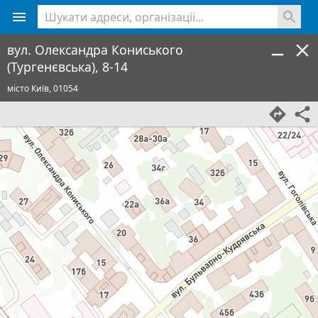
<% console.log(hcard) %>
вул. Олександра Кониського
(Тургенєвська), 8-14
місто Київ,
01054