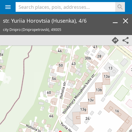
<% console.log(hcard) %>
str. Yuriia Horovtsia (Husenka), 4/6
city Dnipro (Dnipropetrovsk),
49005