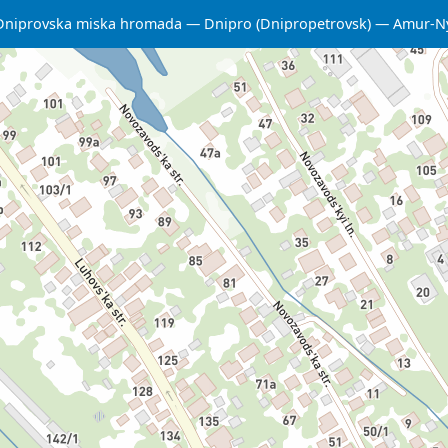
Dniprovska miska hromada
Dnipro (Dnipropetrovsk)
Amur-N