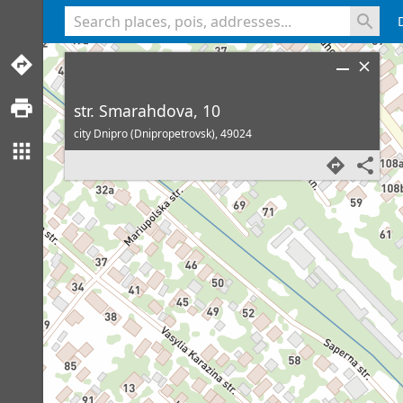
<% console.log(hcard) %>
str. Smarahdova, 10
city Dnipro (Dnipropetrovsk),
49024