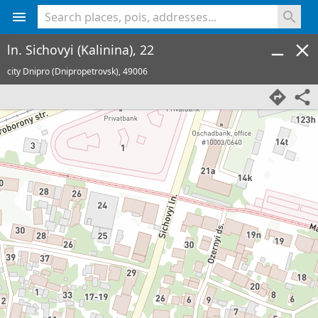
<% console.log(hcard) %>
ln. Sichovyi (Kalinina), 22
city Dnipro (Dnipropetrovsk),
49006