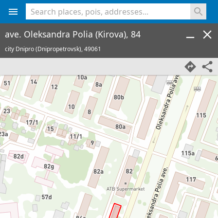
<% console.log(hcard) %>
ave. Oleksandra Polia (Kirova), 84
city Dnipro (Dnipropetrovsk),
49061