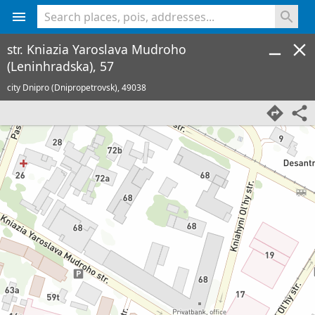
<% console.log(hcard) %>
str. Kniazia Yaroslava Mudroho
(Leninhradska), 57
city Dnipro (Dnipropetrovsk),
49038