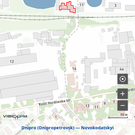
50 м
Dnipro (Dnipropetrovsk)
Novokodatskyi