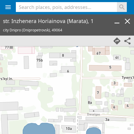
<% console.log(hcard) %>
str. Inzhenera Horiainova (Marata), 1
city Dnipro (Dnipropetrovsk),
49064