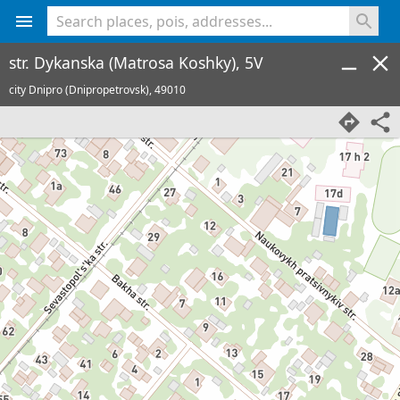
<% console.log(hcard) %>
str. Dykanska (Matrosa Koshky), 5V
city Dnipro (Dnipropetrovsk),
49010