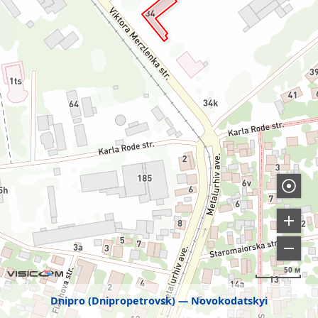
50 м
Dnipro (Dnipropetrovsk)
Novokodatskyi