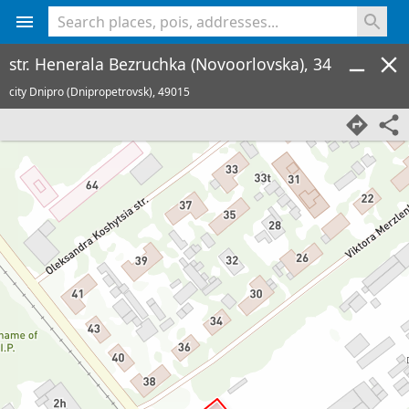
<% console.log(hcard) %>
str. Henerala Bezruchka (Novoorlovska), 34
city Dnipro (Dnipropetrovsk),
49015