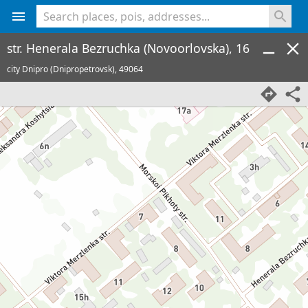
<% console.log(hcard) %>
str. Henerala Bezruchka (Novoorlovska), 16
city Dnipro (Dnipropetrovsk),
49064