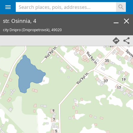
<% console.log(hcard) %>
str. Osinnia, 4
city Dnipro (Dnipropetrovsk),
49020