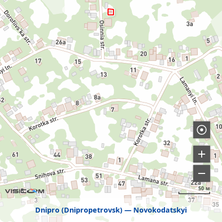
50 м
Dnipro (Dnipropetrovsk)
Novokodatskyi