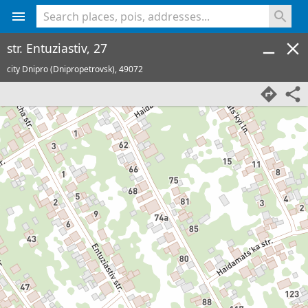
<% console.log(hcard) %>
str. Entuziastiv, 27
city Dnipro (Dnipropetrovsk),
49072