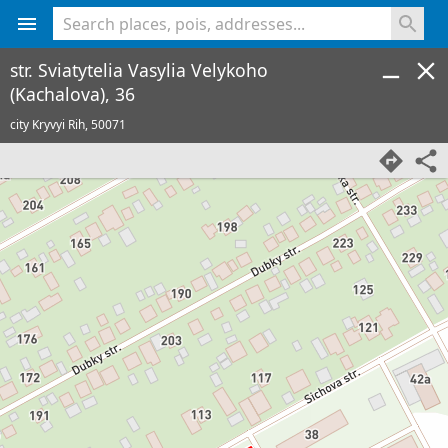
<% console.log(hcard) %>
str. Sviatytelia Vasylia Velykoho
(Kachalova), 36
city Kryvyi Rih,
50071