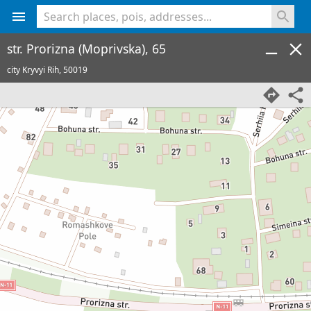
<% console.log(hcard) %>
str. Prorizna (Moprivska), 65
city Kryvyi Rih,
50019