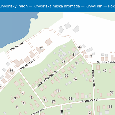
Kryvorizkyi raion
Kryvorizka miska hromada
Kryvyi Rih
Pok