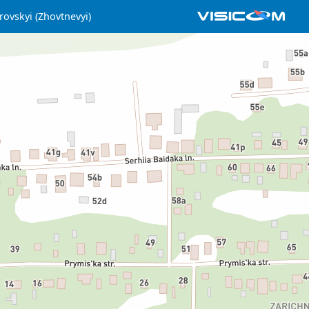
rovskyi (Zhovtnevyi)