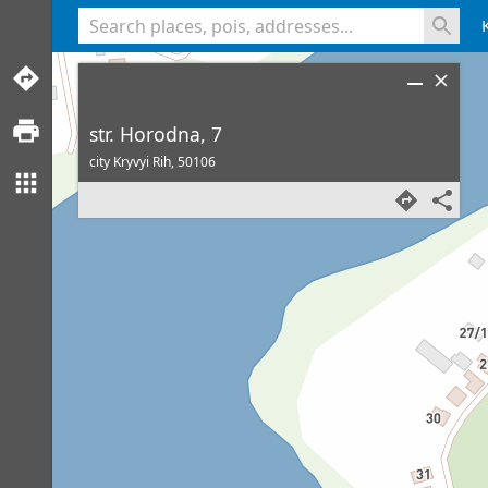
<% console.log(hcard) %>
str. Horodna, 7
city Kryvyi Rih,
50106