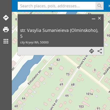
<% console.log(hcard) %>
str. Vasylia Sumanieieva (Olminskoho),
5
city Kryvyi Rih,
50000