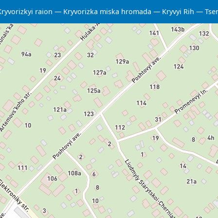
Kryvorizkyi raion
Kryvorizka miska hromada
Kryvyi Rih
Tse