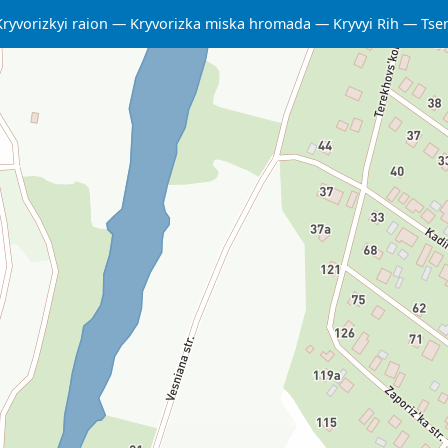
Kryvorizkyi raion
Kryvorizka miska hromada
Kryvyi Rih
Tse