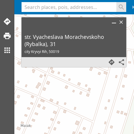
<% console.log(hcard) %>
str. Vyacheslava Morachevskoho
(Rybalka), 31
city Kryvyi Rih,
50019