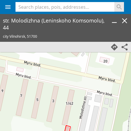
<% console.log(hcard) %>
str. Molodizhna (Leninskoho Komsomolu),
44
city Vilnohirsk,
51700