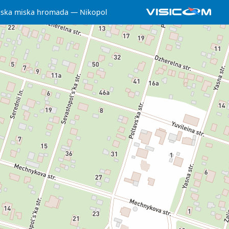
lska miska hromada
Nikopol