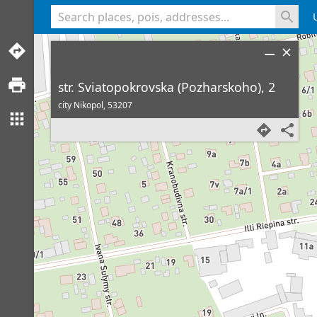
<% console.log(hcard) %>
str. Sviatopokrovska (Pozharskoho), 2
city Nikopol,
53207