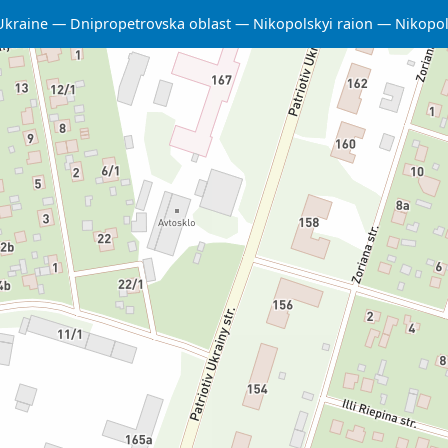
Ukraine
Dnipropetrovska oblast
Nikopolskyi raion
Nikopo