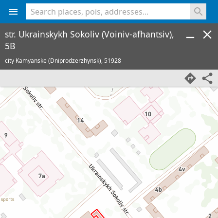
<% console.log(hcard) %>
str. Ukrainskykh Sokoliv (Voiniv-afhantsiv),
5B
city Kamyanske (Dniprodzerzhynsk),
51928