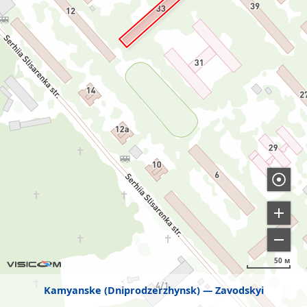
50 м
Kamyanske (Dniprodzerzhynsk)
Zavodskyi