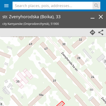
<% console.log(hcard) %>
str. Zvenyhorodska (Boika), 33
city Kamyanske (Dniprodzerzhynsk),
51900