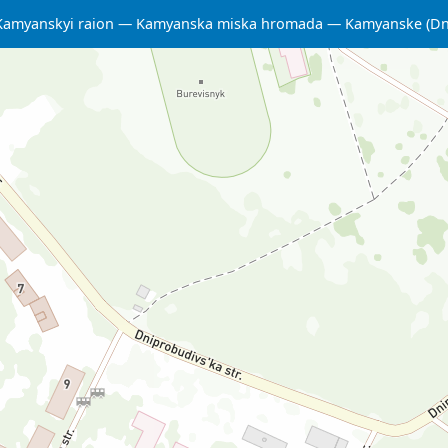
Kamyanskyi raion
Kamyanska miska hromada
Kamyanske (Dn