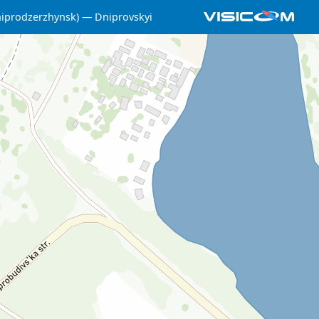
iprodzerzhynsk)
Dniprovskyi