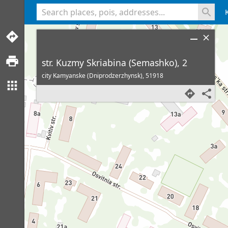
<% console.log(hcard) %>
str. Kuzmy Skriabina (Semashko), 2
city Kamyanske (Dniprodzerzhynsk),
51918