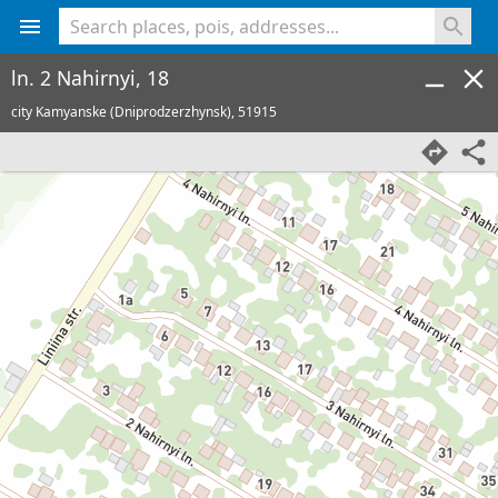
<% console.log(hcard) %>
ln. 2 Nahirnyi, 18
city Kamyanske (Dniprodzerzhynsk),
51915