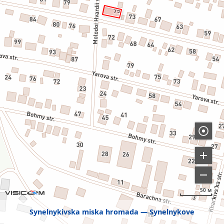
50 м
Synelnykivska miska hromada
Synelnykove