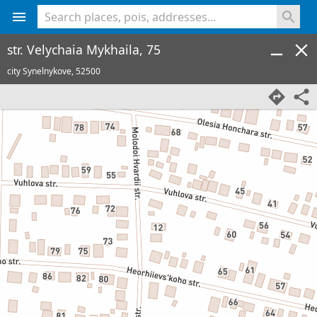
<% console.log(hcard) %>
str. Velychaia Mykhaila, 75
city Synelnykove,
52500