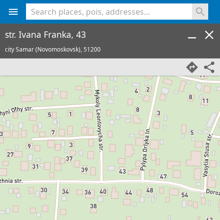
<% console.log(hcard) %>
str. Ivana Franka, 43
city Samar (Novomoskovsk),
51200