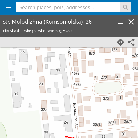
<% console.log(hcard) %>
str. Molodizhna (Komsomolska), 26
city Shakhtarske (Pershotravensk),
52801