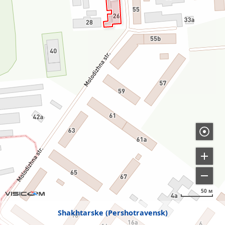
50 м
Shakhtarske (Pershotravensk)