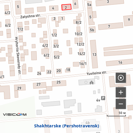
50 м
Shakhtarske (Pershotravensk)