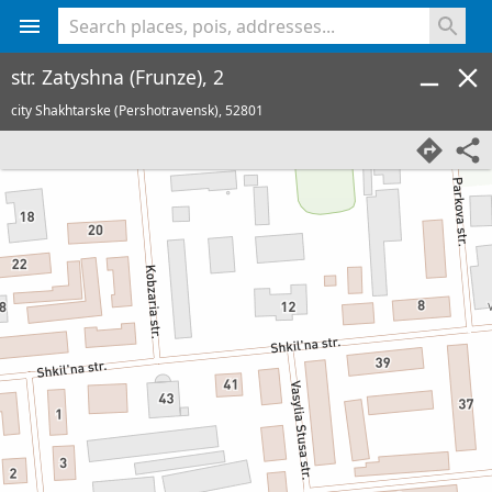
<% console.log(hcard) %>
str. Zatyshna (Frunze), 2
city Shakhtarske (Pershotravensk),
52801