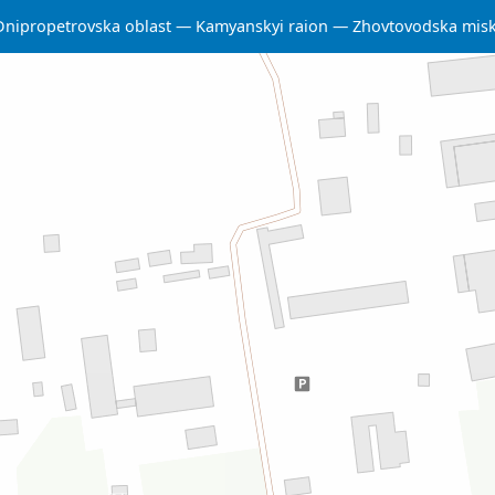
Dnipropetrovska oblast
Kamyanskyi raion
Zhovtovodska mis