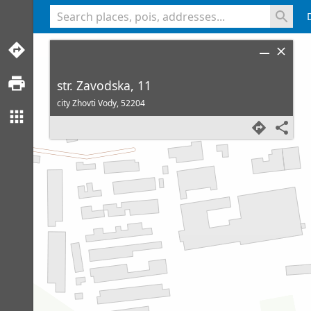
<% console.log(hcard) %>
str. Zavodska, 11
city Zhovti Vody,
52204