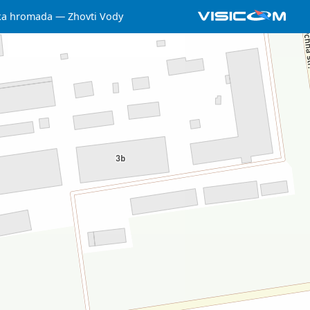
ka hromada
Zhovti Vody