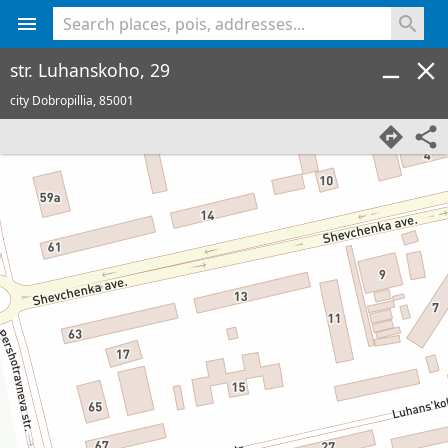
<% console.log(hcard) %>
str. Luhanskoho, 29
city Dobropillia,
85001