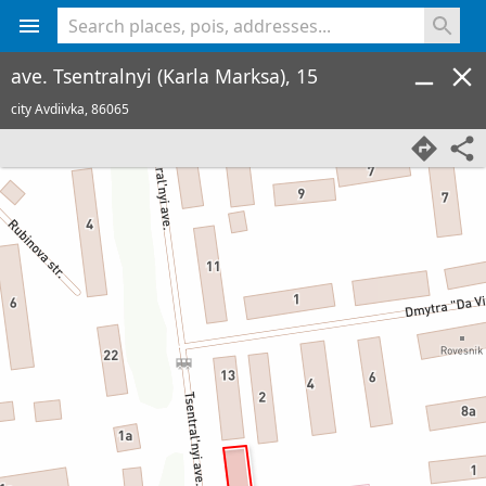
<% console.log(hcard) %>
ave. Tsentralnyi (Karla Marksa), 15
city Avdiivka,
86065