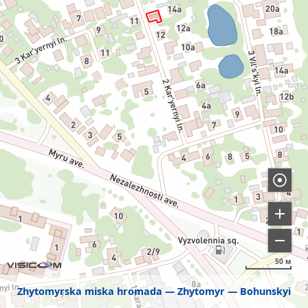
50 м
Zhytomyrska miska hromada
Zhytomyr
Bohunskyi