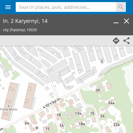
<% console.log(hcard) %>
ln. 2 Karyernyi, 14
city Zhytomyr,
10020