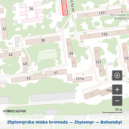
50 м
Zhytomyrska miska hromada
Zhytomyr
Bohunskyi