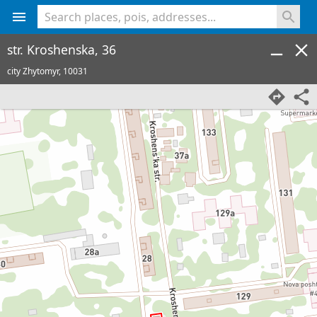
<% console.log(hcard) %>
str. Kroshenska, 36
city Zhytomyr,
10031