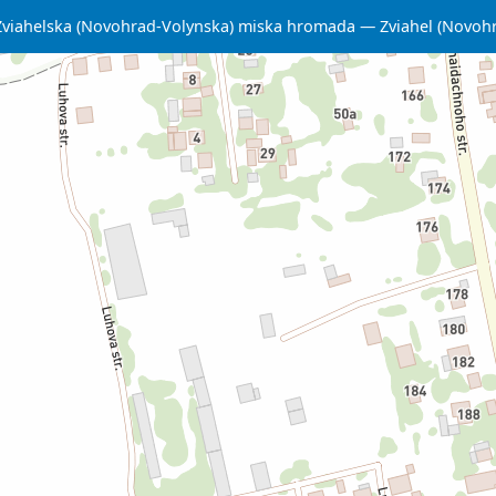
Zviahelska (Novohrad-Volynska) miska hromada
Zviahel (Novoh