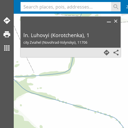
<% console.log(hcard) %>
ln. Luhovyi (Korotchenka), 1
city Zviahel (Novohrad-Volynskyi),
11706