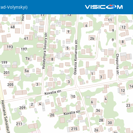
rad-Volynskyi)