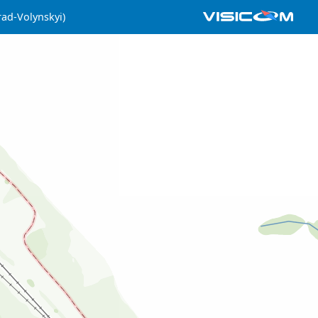
rad-Volynskyi)