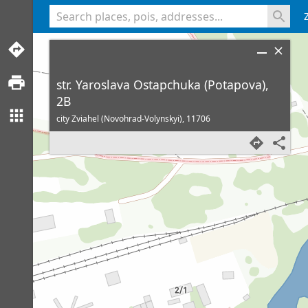
<% console.log(hcard) %>
str. Yaroslava Ostapchuka (Potapova),
2B
city Zviahel (Novohrad-Volynskyi),
11706