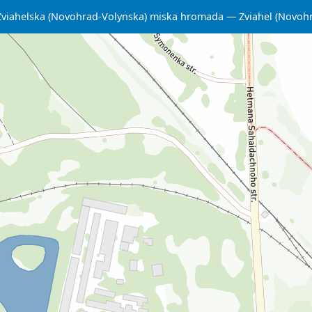
Zviahelska (Novohrad-Volynska) miska hromada
Zviahel (Novoh