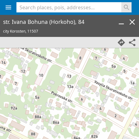
<% console.log(hcard) %>
str. Ivana Bohuna (Horkoho), 84
city Korosten,
11507