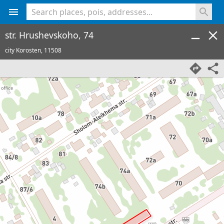
<% console.log(hcard) %>
str. Hrushevskoho, 74
city Korosten,
11508