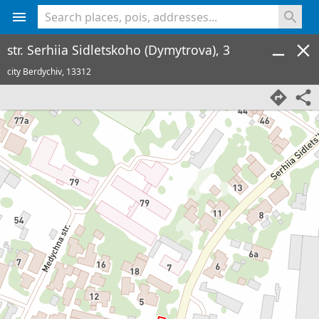
<% console.log(hcard) %>
str. Serhiia Sidletskoho (Dymytrova), 3
city Berdychiv,
13312