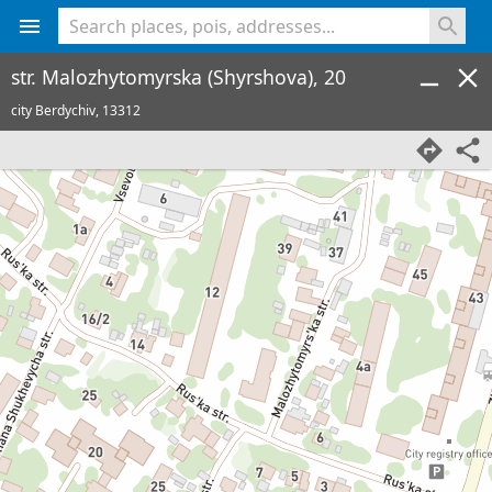
<% console.log(hcard) %>
str. Malozhytomyrska (Shyrshova), 20
city Berdychiv,
13312