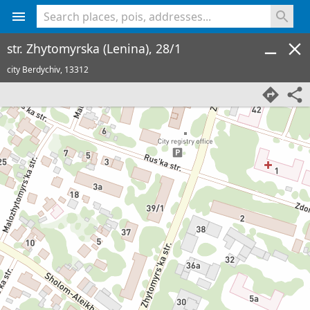
<% console.log(hcard) %>
str. Zhytomyrska (Lenina), 28/1
city Berdychiv,
13312