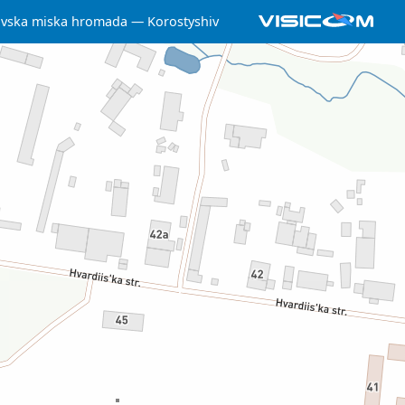
ivska miska hromada
Korostyshiv