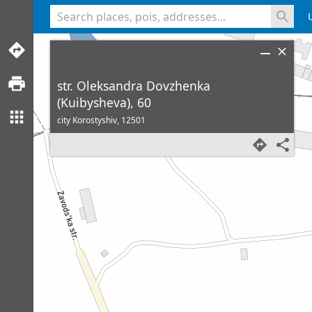
<% console.log(hcard) %>
str. Oleksandra Dovzhenka
(Kuibysheva), 60
city Korostyshiv,
12501