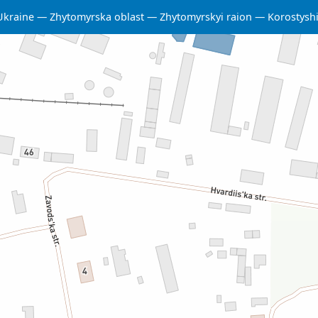
Ukraine
Zhytomyrska oblast
Zhytomyrskyi raion
Korostysh