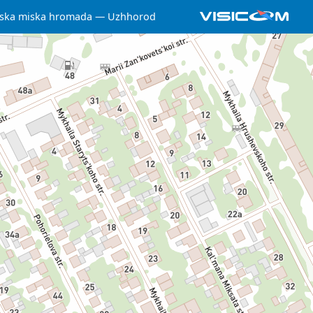
ska miska hromada
Uzhhorod