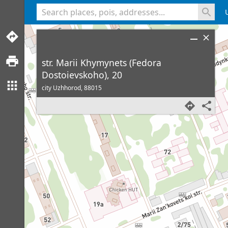
<% console.log(hcard) %>
str. Marii Khymynets (Fedora
Dostoievskoho), 20
city Uzhhorod,
88015