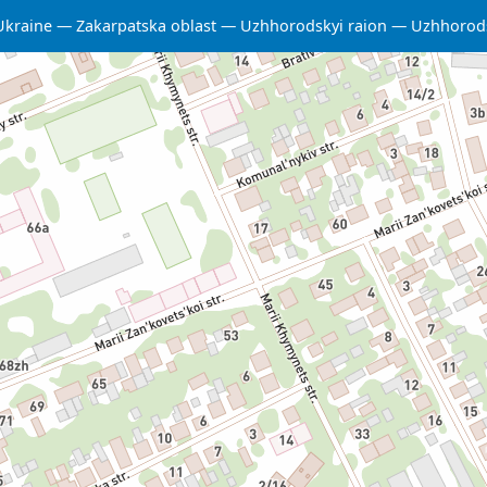
Ukraine
Zakarpatska oblast
Uzhhorodskyi raion
Uzhhorod