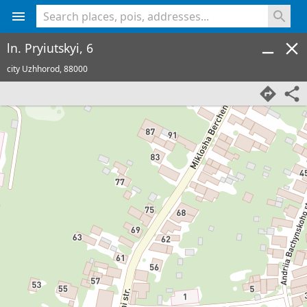
<% console.log(hcard) %>
ln. Pryiutskyi, 6
city Uzhhorod,
88000