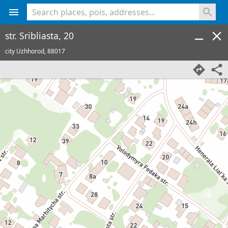
<% console.log(hcard) %>
str. Sribliasta, 20
city Uzhhorod,
88017