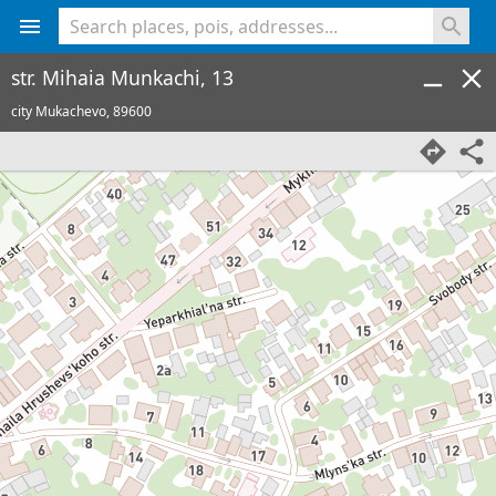
<% console.log(hcard) %>
str. Mihaia Munkachi, 13
city Mukachevo,
89600