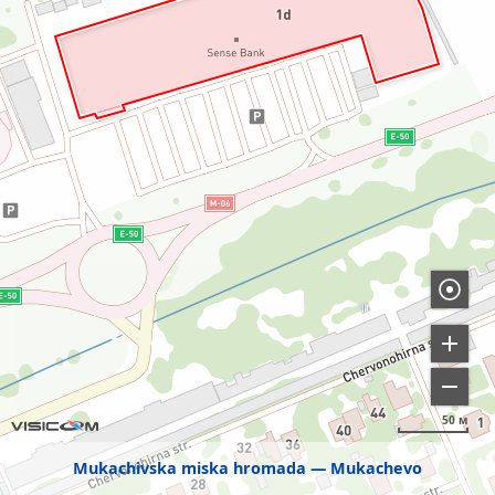
50 м
Mukachivska miska hromada
Mukachevo