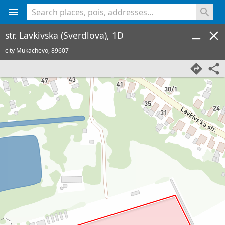
<% console.log(hcard) %>
str. Lavkivska (Sverdlova), 1D
city Mukachevo,
89607