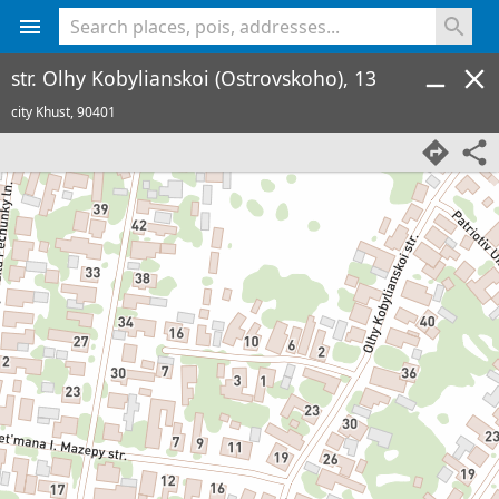
<% console.log(hcard) %>
str. Olhy Kobylianskoi (Ostrovskoho), 13
city Khust,
90401