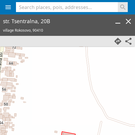
<% console.log(hcard) %>
str. Tsentralna, 20B
village Rokosovo,
90410