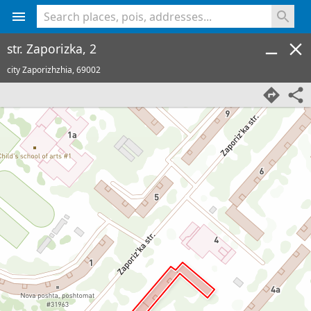
<% console.log(hcard) %>
str. Zaporizka, 2
city Zaporizhzhia,
69002