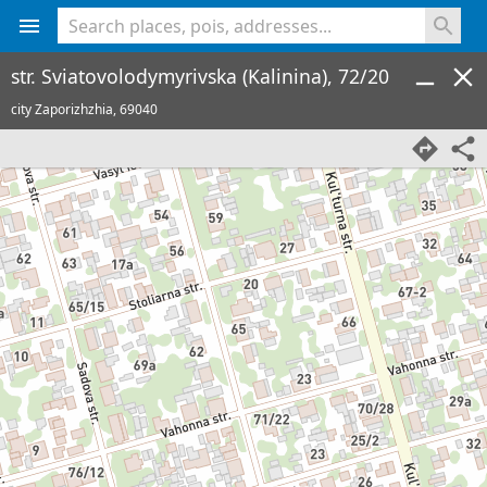
<% console.log(hcard) %>
str. Sviatovolodymyrivska (Kalinina), 72/20
city Zaporizhzhia,
69040