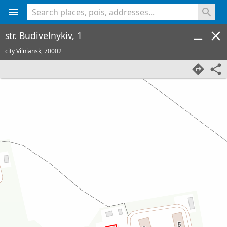
<% console.log(hcard) %>
str. Budivelnykiv, 1
city Vilniansk,
70002